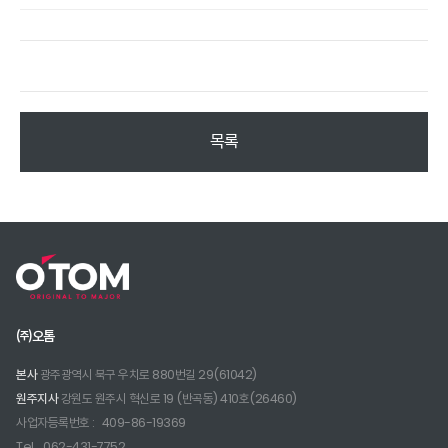
목록
㈜오톰
본사
광주광역시 북구 우치로 880번길 29(61042)
원주지사
강원도 원주시 혁신로 19 (반곡동) 410호(26460)
사업자등록번호 :
409-86-19369
Tel.
062-431-7752