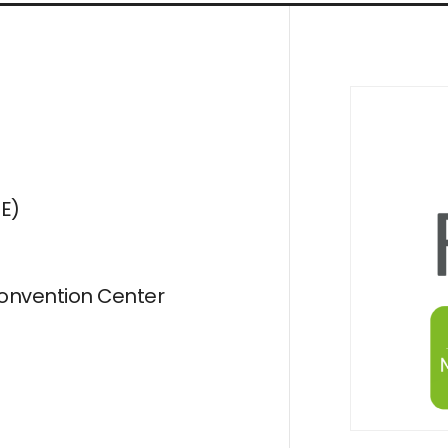
ME)
nvention Center